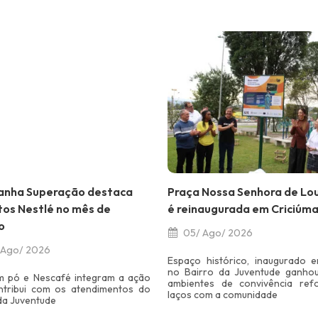
nha Superação destaca
Praça Nossa Senhora de Lo
tos Nestlé no mês de
é reinaugurada em Criciúm
o
05/ Ago/ 2026
 Ago/ 2026
Espaço histórico, inaugurado e
no Bairro da Juventude ganho
em pó e Nescafé integram a ação
ambientes de convivência ref
ntribui com os atendimentos do
laços com a comunidade
da Juventude