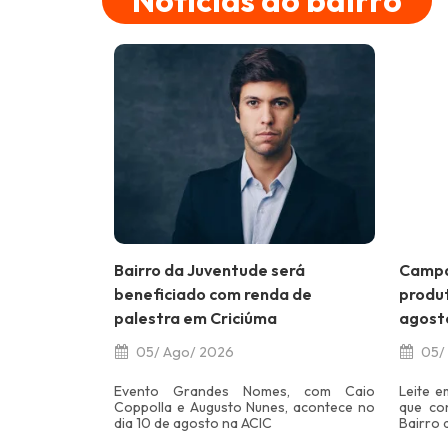
Notícias do bairro
Bairro da Juventude será
Campa
beneficiado com renda de
produ
palestra em Criciúma
agost
05/ Ago/ 2026
05/
Evento Grandes Nomes, com Caio
Leite 
Coppolla e Augusto Nunes, acontece no
que co
dia 10 de agosto na ACIC
Bairro 