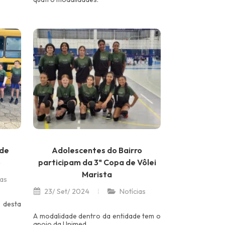
 de
Adolescentes do Bairro
o
participam da 3ª Copa de Vôlei
Marista
ias
23/ Set/ 2024
Notícias
 desta
A modalidade dentro da entidade tem o
apoio da Unimed.