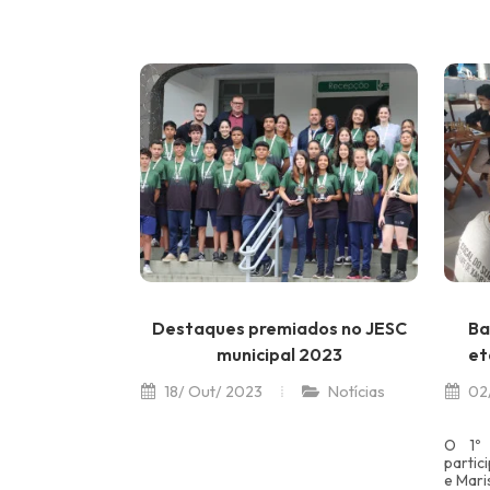
Destaques premiados no JESC
Ba
municipal 2023
et
18/ Out/ 2023
Notícias
02/
O 1º 
partic
e Mari