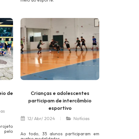
meio do esporte.
eio de
Crianças e adolescentes
participam de intercâmbio
esportivo
ias
12/ Abr/ 2024
Notícias
rojeto
 pelo
Ao todo, 35 alunos participaram em
quatro modalidades.