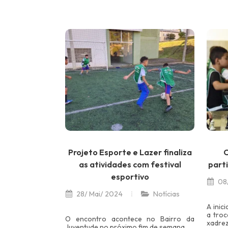
Projeto Esporte e Lazer finaliza
C
as atividades com festival
parti
esportivo
08/
28/ Mai/ 2024
Notícias
A inic
a troc
O encontro acontece no Bairro da
xadrez
Juventude no próximo fim de semana.